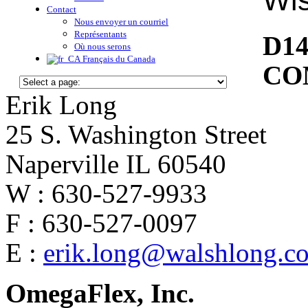
Wi
Contact
Nous envoyer un courriel
Représentants
D1
Où nous serons
Français du Canada
CO
Erik Long
25 S. Washington Street
Naperville IL 60540
W : 630-527-9933
F : 630-527-0097
E :
erik.long@walshlong.c
OmegaFlex, Inc.