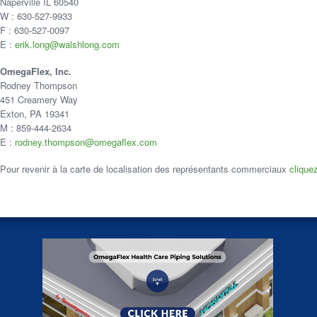
Naperville IL 60540
W : 630-527-9933
F : 630-527-0097
E :
erik.long@walshlong.com
OmegaFlex, Inc.
Rodney Thompson
451 Creamery Way
Exton, PA 19341
M : 859-444-2634
E :
rodney.thompson@omegaflex.com
Pour revenir à la carte de localisation des représentants commerciaux
cliquez