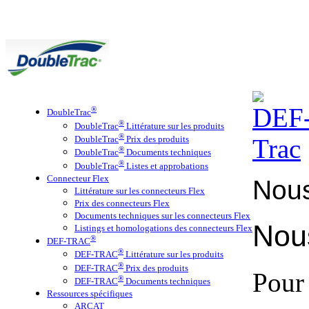
®
DoubleTrac
®
DoubleTrac
Littérature sur les produits
®
DoubleTrac
Prix des produits
®
DoubleTrac
Documents techniques
®
DoubleTrac
Listes et approbations
Connecteur Flex
Nous
Littérature sur les connecteurs Flex
Prix des connecteurs Flex
Documents techniques sur les connecteurs Flex
Nous
Listings et homologations des connecteurs Flex
®
DEF-TRAC
®
DEF-TRAC
Littérature sur les produits
®
DEF-TRAC
Prix des produits
Pour 
®
DEF-TRAC
Documents techniques
Ressources spécifiques
ARCAT